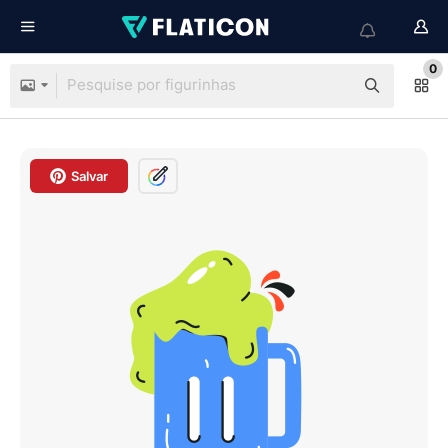
0
Salvar