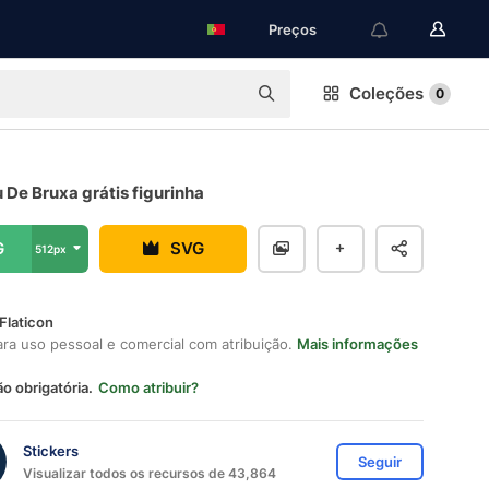
Preços
Coleções
0
De Bruxa grátis figurinha
G
SVG
512px
Flaticon
ara uso pessoal e comercial com atribuição.
Mais informações
ão obrigatória.
Como atribuir?
Stickers
Seguir
Visualizar todos os recursos de 43,864