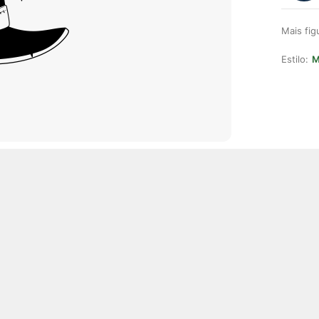
Mais fi
Estilo:
M