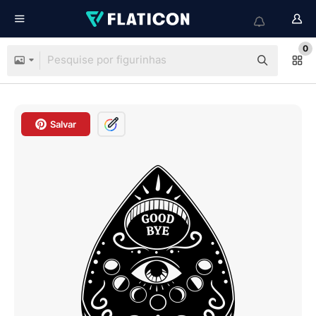
0
Salvar