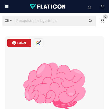
0
Salvar