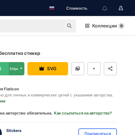
Стоимость
Коллекции
0
бесплатно стикер
G
SVG
512px
я Flaticon
но для личных и коммерческих целей с указанием авторства.
нее
на авторство обязательна.
Как ссылаться на авторство?
Stickers
Подписаться