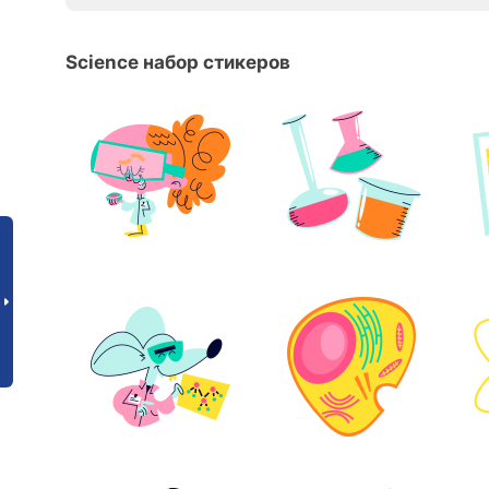
Science набор стикеров