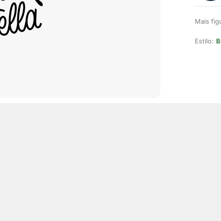
Mais fi
Estilo:
B