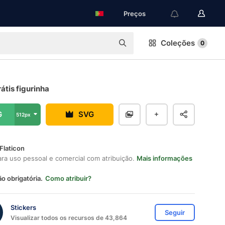
Preços
Coleções
0
rátis figurinha
G
SVG
512px
Flaticon
ara uso pessoal e comercial com atribuição.
Mais informações
ão obrigatória.
Como atribuir?
Stickers
Seguir
Visualizar todos os recursos de 43,864