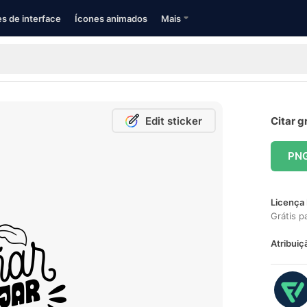
s de interface
Ícones animados
Mais
Edit sticker
Citar g
PN
Licença 
Grátis p
Atribuiç