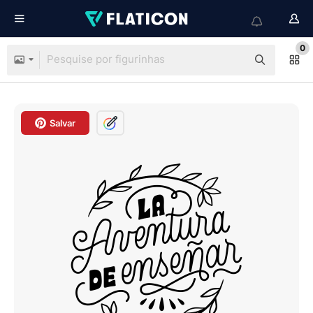
0
Salvar