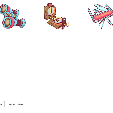
o
ao ar livre