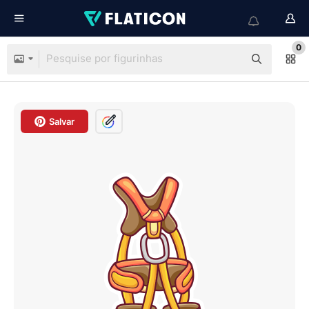
0
Salvar