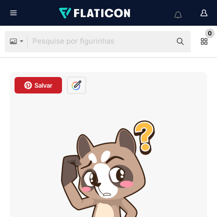
0
Salvar