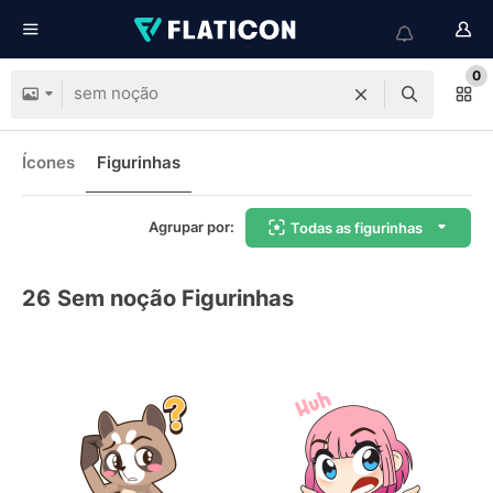
0
Ícones
Figurinhas
Agrupar por:
Todas as figurinhas
26
Sem noção Figurinhas