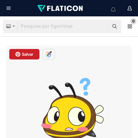
0
Salvar