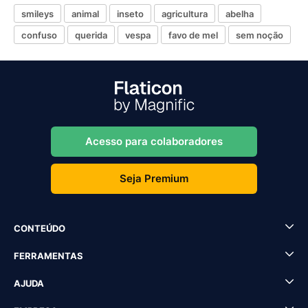
smileys
animal
inseto
agricultura
abelha
confuso
querida
vespa
favo de mel
sem noção
Acesso para colaboradores
Seja Premium
CONTEÚDO
FERRAMENTAS
AJUDA