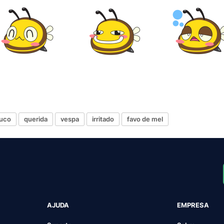
ouco
querida
vespa
irritado
favo de mel
AJUDA
EMPRESA