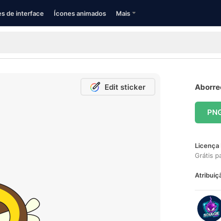
s de interface
Ícones animados
Mais
Edit sticker
Aborrec
PN
Licença 
Grátis p
Atribuiç