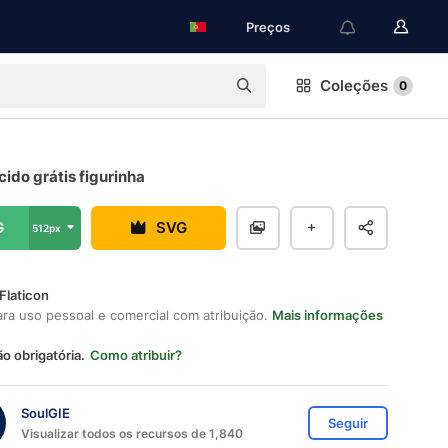
Preços
Coleções
0
ido grátis figurinha
G
SVG
512px
Flaticon
ara uso pessoal e comercial com atribuição.
Mais informações
ão obrigatória.
Como atribuir?
SoulGIE
Seguir
Visualizar todos os recursos de 1,840