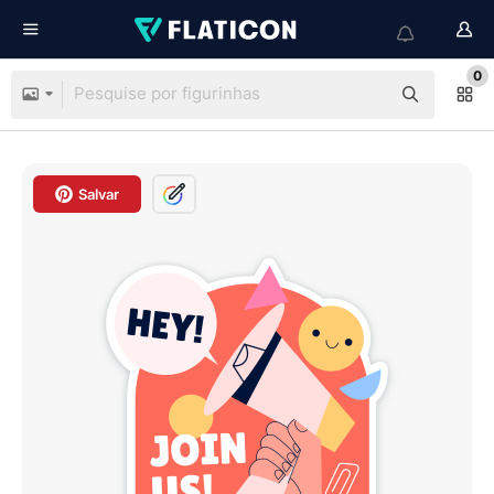
0
Salvar