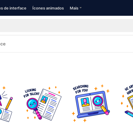
s de interface
Ícones animados
Mais
ace