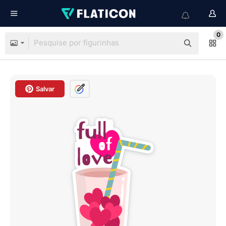
0
Salvar