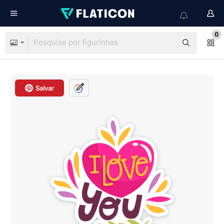
0
Salvar