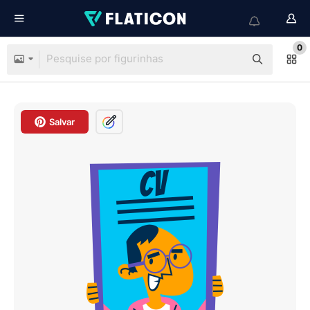
0
Salvar