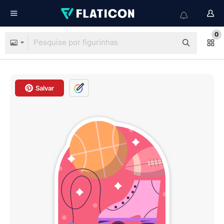
0
Salvar