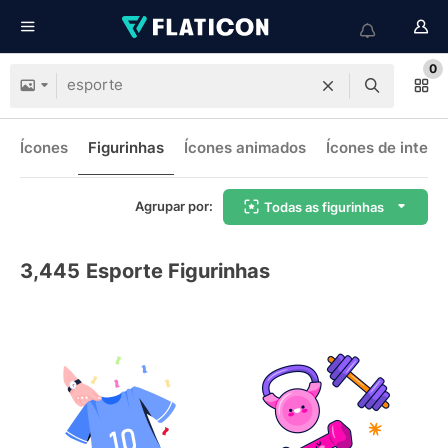
0
Ícones
Figurinhas
Ícones animados
Ícones de interf
Agrupar por:
Todas as figurinhas
3,445
Esporte Figurinhas