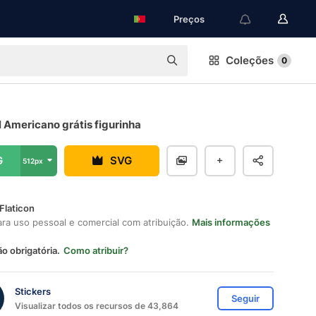
Preços
Coleções
0
 Americano grátis figurinha
G
SVG
512px
Flaticon
ara uso pessoal e comercial com atribuição.
Mais informações
ão obrigatória.
Como atribuir?
Stickers
Seguir
Visualizar todos os recursos de 43,864