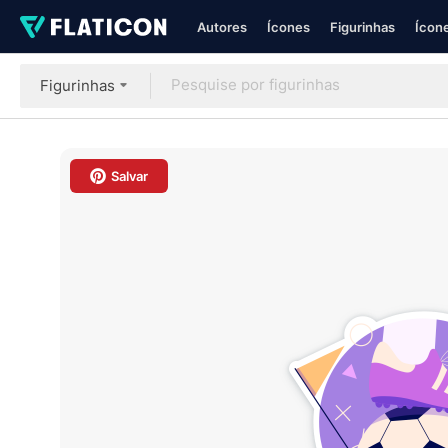
Autores
Ícones
Figurinhas
Ícone
Figurinhas
Salvar