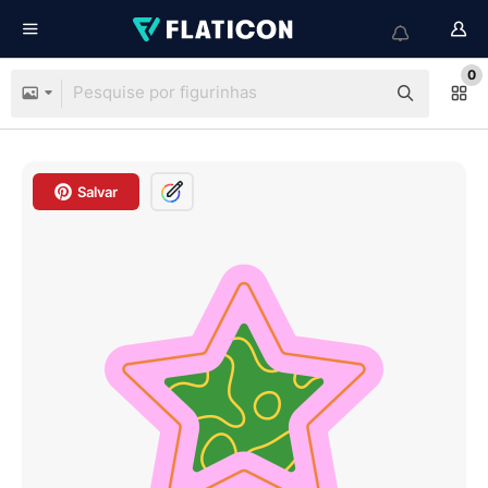
0
Salvar