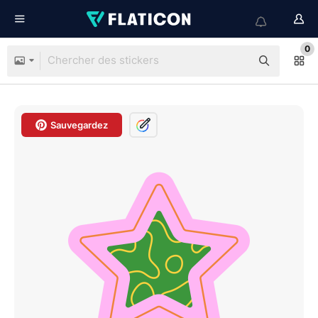
0
Sauvegardez