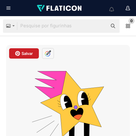
0
Salvar