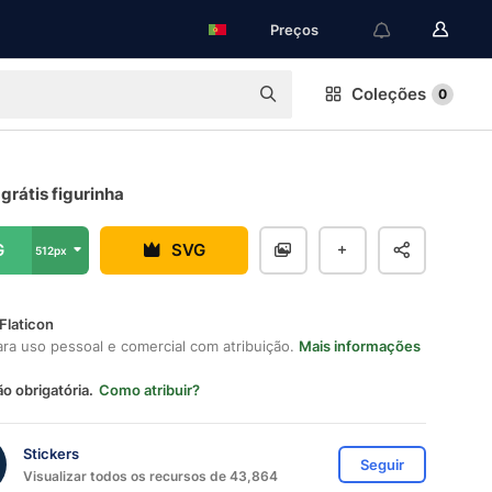
Preços
Coleções
0
 grátis figurinha
G
SVG
512px
Flaticon
ara uso pessoal e comercial com atribuição.
Mais informações
ão obrigatória.
Como atribuir?
Stickers
Seguir
Visualizar todos os recursos de 43,864