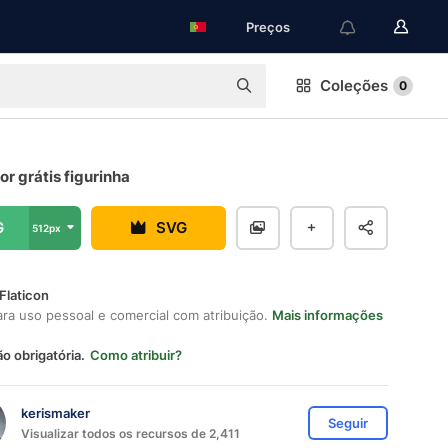
Preços
Coleções
0
r grátis figurinha
G
SVG
512px
Flaticon
ara uso pessoal e comercial com atribuição.
Mais informações
ão obrigatória.
Como atribuir?
kerismaker
Seguir
Visualizar todos os recursos de 2,411