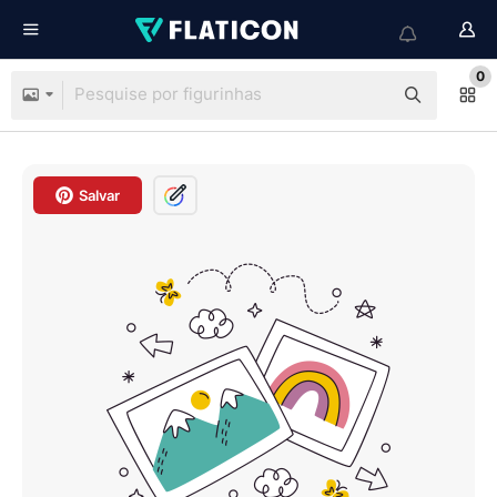
0
Salvar