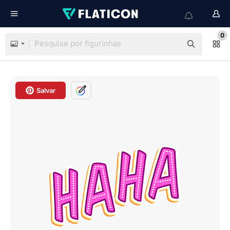
0
Salvar