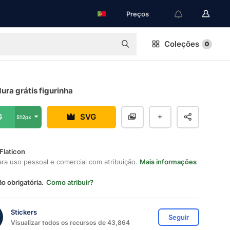
Preços
Coleções
0
ra grátis figurinha
G
SVG
512px
Flaticon
ara uso pessoal e comercial com atribuição.
Mais informações
ão obrigatória.
Como atribuir?
Stickers
Seguir
Visualizar todos os recursos de 43,864