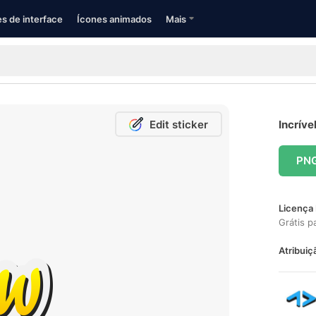
s de interface
Ícones animados
Mais
Edit sticker
Incríve
PN
Licença 
Grátis p
Atribuiç