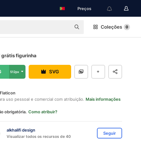
Preços
Coleções
0
l grátis figurinha
G
SVG
512px
Flaticon
ara uso pessoal e comercial com atribuição.
Mais informações
ão obrigatória.
Como atribuir?
alkhalifi design
Seguir
Visualizar todos os recursos de 40