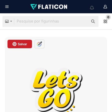
0
Salvar