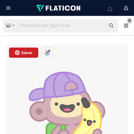
0
Salvar