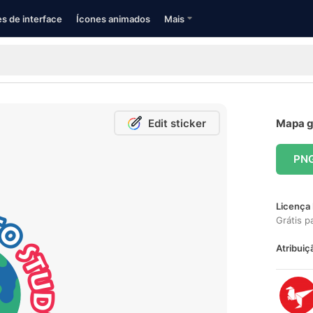
s de interface
Ícones animados
Mais
Edit sticker
Mapa gr
PN
Licença 
Grátis p
Atribuiç