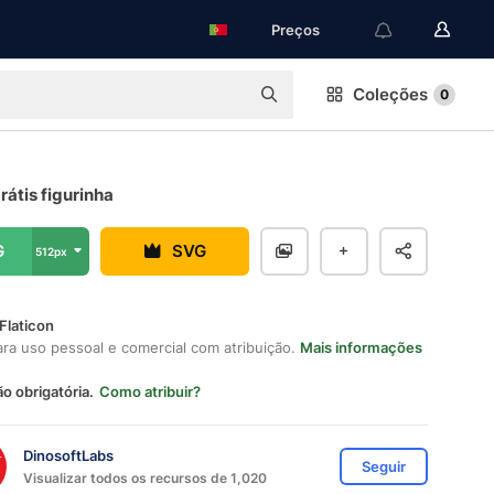
Preços
Coleções
0
átis figurinha
G
SVG
512px
Flaticon
ara uso pessoal e comercial com atribuição.
Mais informações
ão obrigatória.
Como atribuir?
DinosoftLabs
Seguir
Visualizar todos os recursos de 1,020