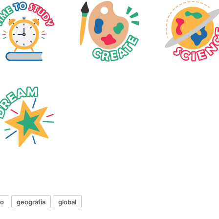
bo
geografia
global