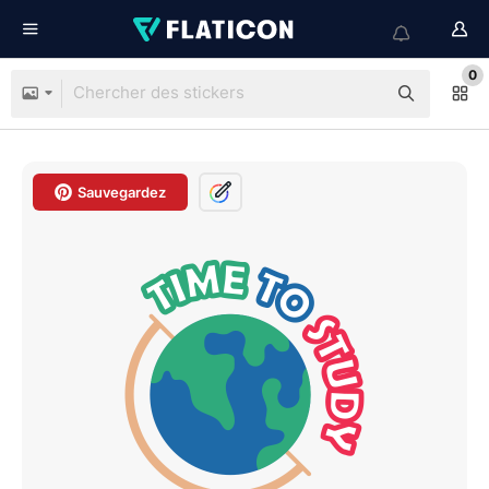
0
Sauvegardez