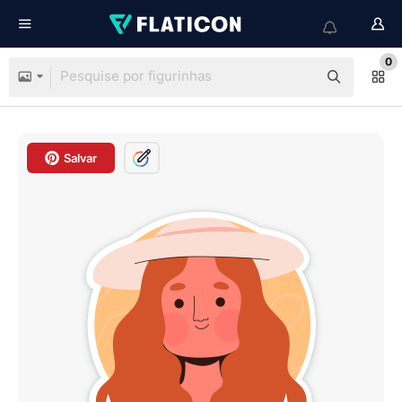
0
Salvar