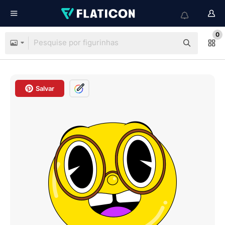
0
Salvar