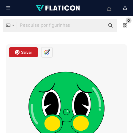
0
Salvar