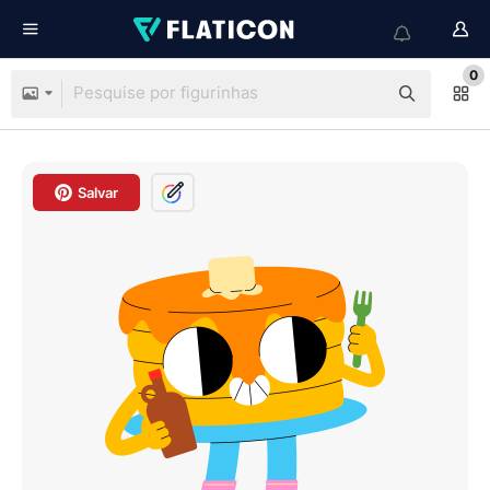
0
Salvar