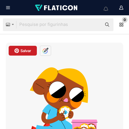
0
Salvar