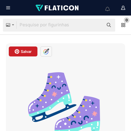
0
Salvar