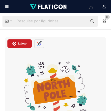
0
Salvar