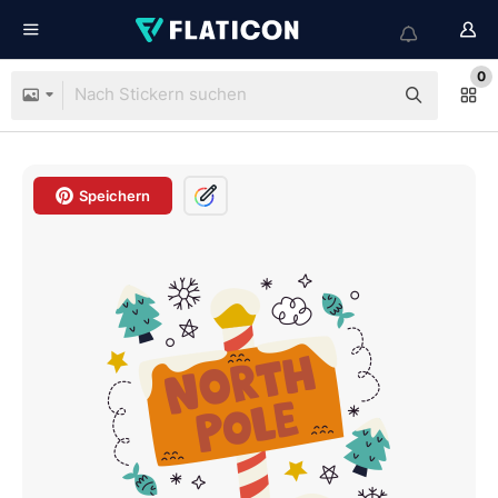
0
Speichern