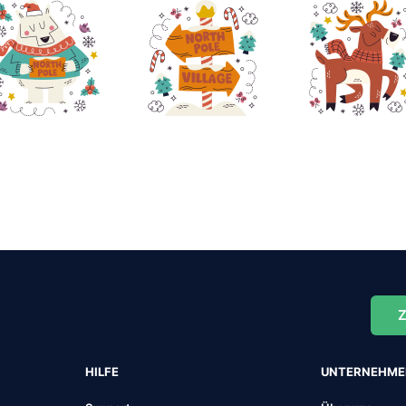
Z
HILFE
UNTERNEHM