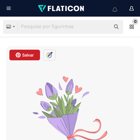
0
Salvar