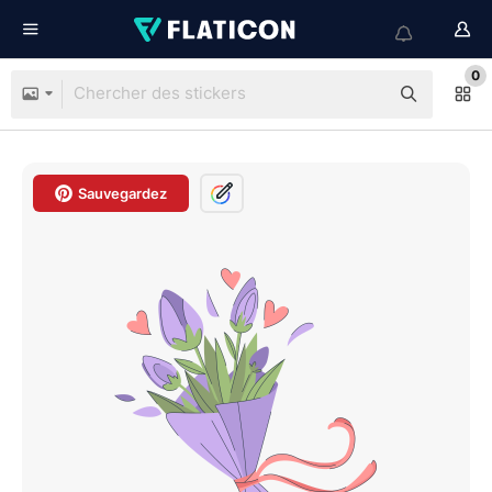
0
Sauvegardez