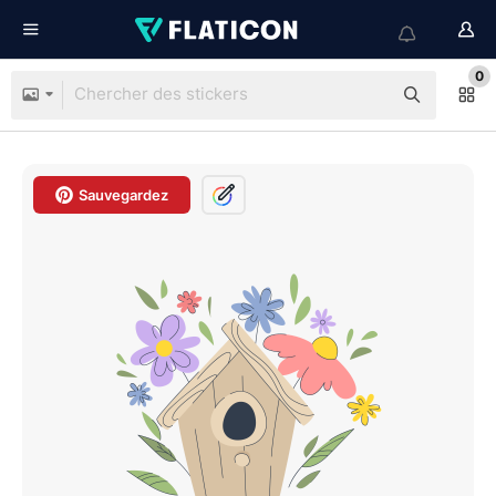
0
Sauvegardez