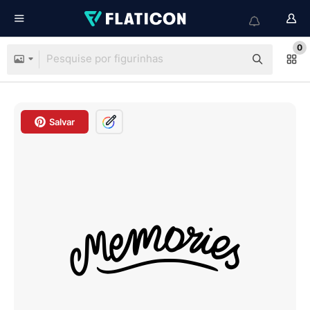
0
Salvar