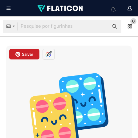
0
Salvar