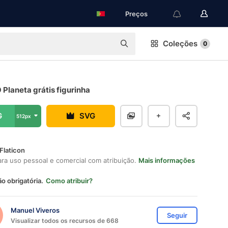
Preços
Coleções
0
 Planeta grátis figurinha
G
SVG
512px
Flaticon
ara uso pessoal e comercial com atribuição.
Mais informações
ão obrigatória.
Como atribuir?
Manuel Viveros
Seguir
Visualizar todos os recursos de 668