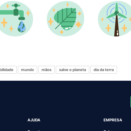
bilidade
mundo
mãos
salve o planeta
dia da terra
AJUDA
EMPRESA