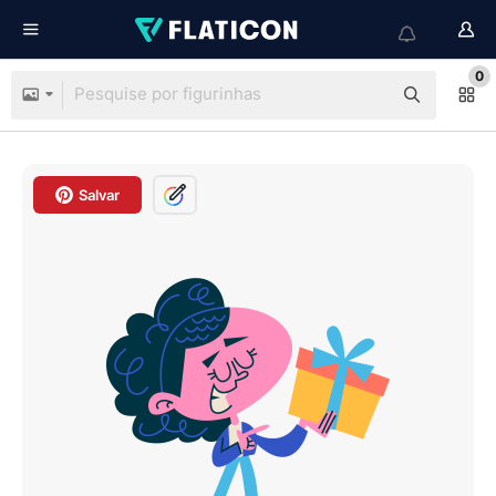
0
Salvar